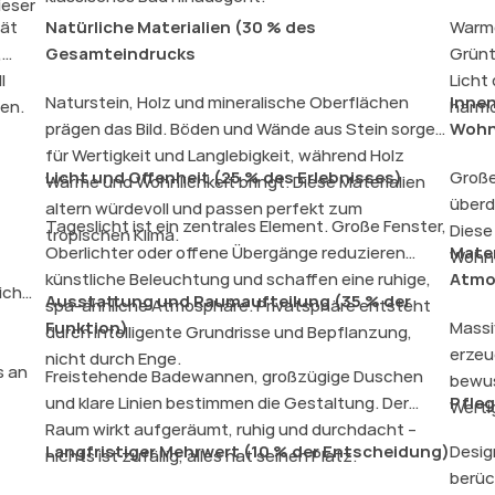
ieser
tät
Natürliche Materialien (30 % des
Warme
,
Gesamteindrucks
Grünt
l
Licht
Naturstein, Holz und mineralische Oberflächen
Innen
den.
harmo
prägen das Bild. Böden und Wände aus Stein sorgen
Wohn
für Wertigkeit und Langlebigkeit, während Holz
Licht und Offenheit (25 % des Erlebnisses)
Große
Wärme und Wohnlichkeit bringt. Diese Materialien
überd
altern würdevoll und passen perfekt zum
Tageslicht ist ein zentrales Element. Große Fenster,
Diese 
tropischen Klima.
Oberlichter oder offene Übergänge reduzieren
Mater
Wohne
künstliche Beleuchtung und schaffen eine ruhige,
Atmo
lichen
Ausstattung und Raumaufteilung (35 % der
spa-ähnliche Atmosphäre. Privatsphäre entsteht
Funktion)
Massi
durch intelligente Grundrisse und Bepflanzung,
erzeu
nicht durch Enge.
s an
Freistehende Badewannen, großzügige Duschen
bewus
und klare Linien bestimmen die Gestaltung. Der
Pfleg
Werti
Raum wirkt aufgeräumt, ruhig und durchdacht –
Langfristiger Mehrwert (10 % der Entscheidung)
Desig
nichts ist zufällig, alles hat seinen Platz.
berüc