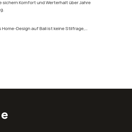
e sichern Komfort und Werterhalt über Jahre
g.
 Home-Design auf Bali ist keine Stilfrage,
rn eine Investition in Lebensqualität und
tabilität. Zeitlose Gestaltung zahlt sich aus –
igennutzer wie für Investoren.
le