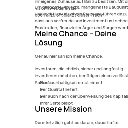
ihr eigenes Zuhause auf Bali zu besitzen. Mit d
Unvollendete Projekte, mangelhafte Bauquali
Vision investieren sie –
und rechtlich unsichere Prozesse führen dazu
doch allzu oft platzt dieser Traum.
dass aus Vorfreude und Investmentlust schnel
Frustration, finanzieller Ärger und Sorgen wer
Meine Chance – Deine
Lösung
Genau hier sah ich meine Chance.
Investoren, die ehrlich, sicher und langfristig
investieren möchten, benötigen einen verläss
Partner:
Der Nachhaltigkeit ernst nimmt
Der Qualität liefert
Der auch nach der Überweisung des Kapital
ihrer Seite bleibt
Unsere Mission
Denn letztlich geht es darum, dauerhafte