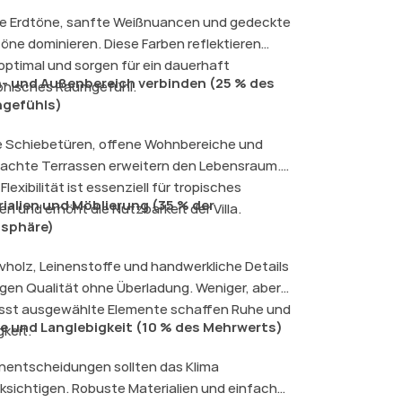
 Erdtöne, sanfte Weißnuancen und gedeckte
öne dominieren. Diese Farben reflektieren
 optimal und sorgen für ein dauerhaft
- und Außenbereich verbinden (25 % des
nisches Raumgefühl.
gefühls)
 Schiebetüren, offene Wohnbereiche und
achte Terrassen erweitern den Lebensraum.
Flexibilität ist essenziell für tropisches
ialien und Möblierung (35 % der
n und erhöht die Nutzbarkeit der Villa.
sphäre)
vholz, Leinenstoffe und handwerkliche Details
gen Qualität ohne Überladung. Weniger, aber
st ausgewählte Elemente schaffen Ruhe und
e und Langlebigkeit (10 % des Mehrwerts)
gkeit.
nentscheidungen sollten das Klima
ksichtigen. Robuste Materialien und einfache