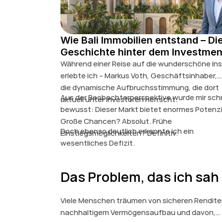
Wie Bali Immobilien entstand – Di
Geschichte hinter dem Investmen
Während einer Reise auf die wunderschöne Inse
erlebte ich – Markus Voth, Geschäftsinhaber,
die dynamische Aufbruchsstimmung, die dort
Aus der Beobachterperspektive wurde mir schn
aktuell unter Investoren herrscht.
bewusst: Dieser Markt bietet enormes Potenzi
Große Chancen? Absolut. Frühe
Doch ebenso deutlich erkannte ich ein
Einstiegsmöglichkeiten? Definitiv.
wesentliches Defizit.
Das Problem, das ich sah
Viele Menschen träumen von sicheren Rendite
nachhaltigem Vermögensaufbau und davon,