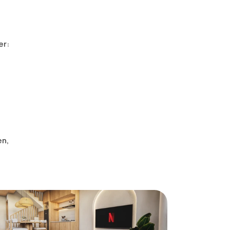
er:
en,