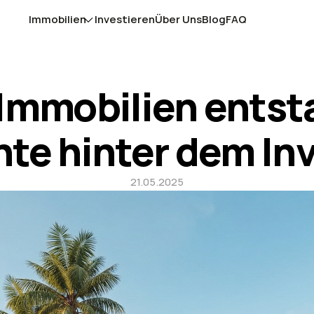
Immobilien
Investieren
Über Uns
Blog
FAQ
 Immobilien entsta
te hinter dem I
21.05.2025