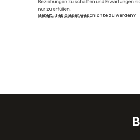
Beziehungen zu schaffen und Erwartungen ni
nur zu erfüllen,
Bereit, Teil dieser Geschichte zu werden?
sondern zu übertreffen.
B