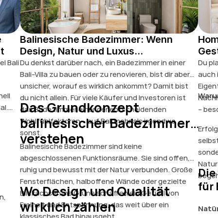
e
Balinesische Badezimmer: Wenn
Home
t
Design, Natur und Luxus
Ges
verschmelzen
l Bali
Du denkst darüber nach, ein Badezimmer in einer
Du pl
Bali-Villa zu bauen oder zu renovieren, bist dir aber
auch i
unsicher, worauf es wirklich ankommt? Damit bist
Eigen
ell
Warum
du nicht allein. Für viele Käufer und Investoren ist
Nachh
Das Grundkonzept
al.
das Badezimmer einer der entscheidenden
– bes
balinesischer Badezimmer
Wohlfühlfaktoren – auf Bali mehr als irgendwo
Erfolg
sonst.
verstehen
selbs
Balinesische Badezimmer sind keine
sonde
abgeschlossenen Funktionsräume. Sie sind offen,
Natur
ruhig und bewusst mit der Natur verbunden. Große
Die
begeh
Fensterflächen, halboffene Wände oder gezielte
für 
Wo Design und Qualität
Blickachsen ins Grüne schaffen ein Gefühl von
n,
wirklich zählen
Freiheit und Entspannung, das weit über ein
Natür
klassisches Bad hinausgeht.