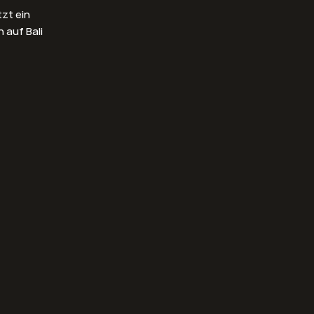
tzt ein
 auf Bali