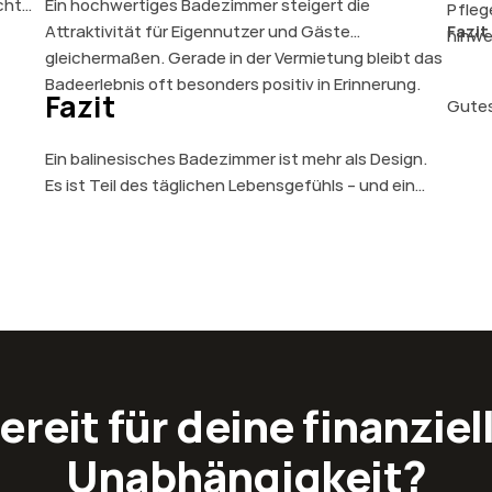
cht
Ein hochwertiges Badezimmer steigert die
Pfleg
Attraktivität für Eigennutzer und Gäste
Fazit
hinwe
gleichermaßen. Gerade in der Vermietung bleibt das
Badeerlebnis oft besonders positiv in Erinnerung.
Fazit
Gutes
sonde
Ein balinesisches Badezimmer ist mehr als Design.
Werts
Es ist Teil des täglichen Lebensgefühls – und ein
für E
klarer Wertfaktor für jede Immobilie auf Bali.
ereit für deine finanziel
Unabhängigkeit?