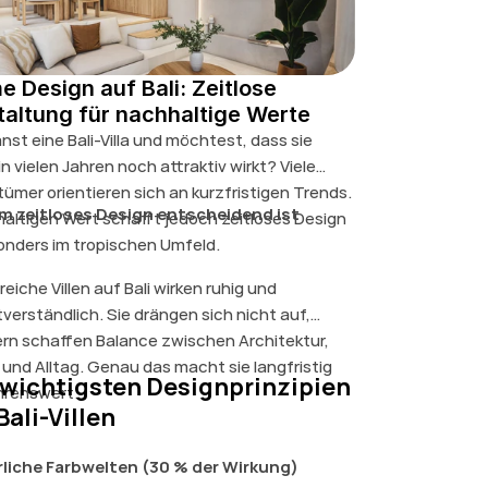
 Design auf Bali: Zeitlose
taltung für nachhaltige Werte
anst eine Bali-Villa und möchtest, dass sie
n vielen Jahren noch attraktiv wirkt? Viele
tümer orientieren sich an kurzfristigen Trends.
 zeitloses Design entscheidend ist
altigen Wert schafft jedoch zeitloses Design
onders im tropischen Umfeld.
reiche Villen auf Bali wirken ruhig und
tverständlich. Sie drängen sich nicht auf,
rn schaffen Balance zwischen Architektur,
 und Alltag. Genau das macht sie langfristig
 wichtigsten Designprinzipien
renswert.
Bali-Villen
liche Farbwelten (30 % der Wirkung)