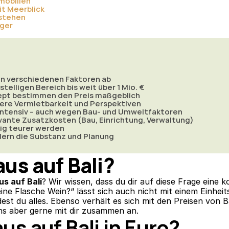
mobilien
it Meerblick
tstehen
iger
von verschiedenen Faktoren ab
telligen Bereich bis weit über 1 Mio. €
ept bestimmen den Preis maßgeblich
sere Vermietbarkeit und Perspektiven
intensiv – auch wegen Bau- und Umweltfaktoren
ante Zusatzkosten (Bau, Einrichtung, Verwaltung)
tig teurer werden
ndern die Substanz und Planung
us auf Bali?
us auf Bali
? Wir wissen, dass du dir auf diese Frage eine
 eine Flasche Wein?“ lässt sich auch nicht mit einem Einhei
est du alles. Ebenso verhält es sich mit den Preisen von Ba
uns aber gerne mit dir zusammen an.
us auf Bali in Euro?