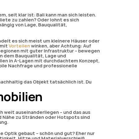
seit klar ist: Bali kann man sich leisten. 
iete zu zahlen? Oder lohnt es sich 
bhängig von Lage, Bauqualität, 
delt es sich meist um kleinere Häuser oder 
 mit
 Vorteilen
 winken, aber Achtung: Auf 
Regionen mit guter Infrastruktur – bewegen 
in dem Bauqualität, Lage und 
len in A-Lagen mit durchdachtem Konzept, 
bile Nachfrage und professionelle 
achhaltig das Objekt tatsächlich ist. Du 
mobilien
ch weit auseinanderliegen – und das aus 
d Nähe zu Stränden oder Hotspots sind 
ung.
e Optik gebaut – schön und gut? Eher nur 
tigkeit, Hitze und Materialverschleiß 