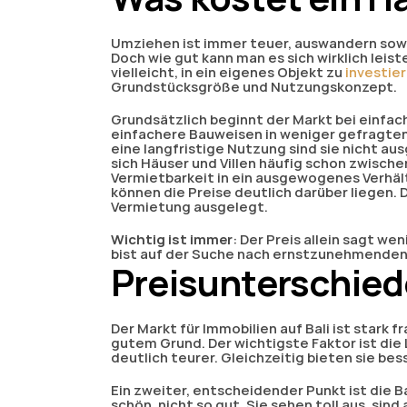
Umziehen ist immer teuer, auswandern sowieso.
Doch wie gut kann man es sich wirklich leist
vielleicht, in ein eigenes Objekt zu
 investie
Grundstücksgröße und Nutzungskonzept.
Grundsätzlich beginnt der Markt bei einfac
einfachere Bauweisen in weniger gefragten 
eine langfristige Nutzung sind sie nicht a
sich Häuser und Villen häufig schon zwische
Vermietbarkeit in ein ausgewogenes Verhäl
können die Preise deutlich darüber liegen. 
Vermietung ausgelegt.
Wichtig ist immer
: Der Preis allein sagt we
bist auf der Suche nach ernstzunehmenden
Preisunterschied
Der Markt für Immobilien auf Bali ist stark 
gutem Grund. Der wichtigste Faktor ist die
deutlich teurer. Gleichzeitig bieten sie b
Ein zweiter, entscheidender Punkt ist die B
schön, nicht so gut. Sie sehen toll aus, sin