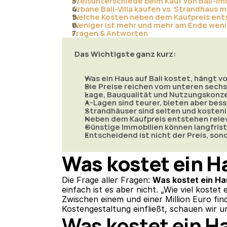
Preisunterschiede beim Kauf von Bali-Im
Urbane Bali-Villa kaufen vs. Strandhaus m
Welche Kosten neben dem Kaufpreis en
Weniger ist mehr und mehr am Ende wen
Fragen & Antworten
Das Wichtigste ganz kurz:
Was ein Haus auf Bali kostet, hängt 
Die Preise reichen vom unteren sechss
Lage, Bauqualität und Nutzungskonz
A-Lagen sind teurer, bieten aber bes
Strandhäuser sind selten und kosten
Neben dem Kaufpreis entstehen relev
Günstige Immobilien können langfris
Entscheidend ist nicht der Preis, so
Was kostet ein Ha
Die Frage aller Fragen: 
Was kostet ein Ha
einfach ist es aber nicht. „Wie viel kostet
Zwischen einem und einer Million Euro find
Kostengestaltung einfließt, schauen wir 
Was kostet ein Ha