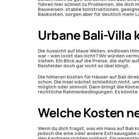
führen hier schnell zu Problemen, die dich
Bauweisen: stabile Konstruktionen, geeign
Baukosten, sorgen aber für deutlich mehr L
Urbane Bali-Villa
Die Aussicht auf blaue Wellen, endlosen Him
war – wen lockt das nicht? Wir würden vermu
ziehen. Ein Blick auf die Preise, die dafür a
Reisfelder doch gar nicht so übel klingt. 
Die höheren Kosten für Häuser auf Bali dire
schon. Die Insel wächst schließlich nicht, u
möglich oder sinnvoll. Dann bringt die Küs
rechtliche Rahmenbedingungen. Es könnte als
Welche Kosten n
Wenn du dich fragst, was ein Haus auf Bali
jedoch die eine oder andere Extraausgabe un
den Kaufpreis richten solltest. Ein wesentl