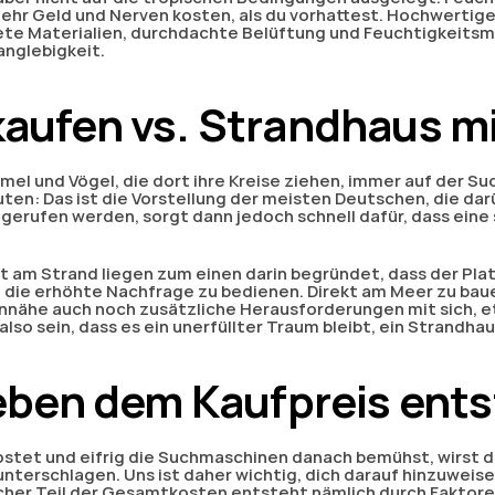
 mehr Geld und Nerven kosten, als du vorhattest. Hochwertig
ete Materialien, durchdachte Belüftung und Feuchtigkeits
anglebigkeit.
 kaufen vs. Strandhaus m
mel und Vögel, die dort ihre Kreise ziehen, immer auf der Su
ten: Das ist die Vorstellung der meisten Deutschen, die darü
ufgerufen werden, sorgt dann jedoch schnell dafür, dass eine s
kt am Strand liegen zum einen darin begründet, dass der Plat
m die erhöhte Nachfrage zu bedienen. Direkt am Meer zu bauen
tennähe auch noch zusätzliche Herausforderungen mit sich, 
o sein, dass es ein unerfüllter Traum bleibt, ein Strandhaus
eben dem Kaufpreis ent
 kostet und eifrig die Suchmaschinen danach bemühst, wirst 
terschlagen. Uns ist daher wichtig, dich darauf hinzuweisen,
icher Teil der Gesamtkosten entsteht nämlich durch Faktoren,