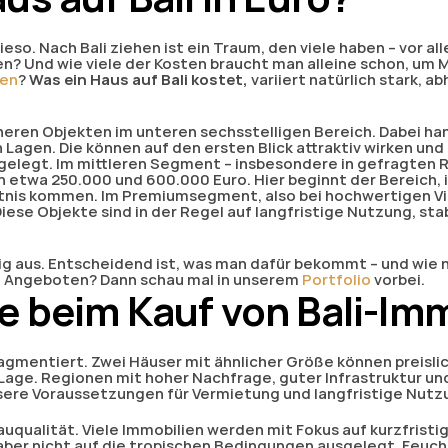
 Nach Bali ziehen ist ein Traum, den viele haben – vor allem, 
en? Und wie viele der Kosten braucht man alleine schon, um M
ren
? 
Was ein Haus auf Bali kostet,
 variiert natürlich stark, a
heren Objekten im unteren sechsstelligen Bereich. Dabei han
Lagen. Die können auf den ersten Blick attraktiv wirken und
usgelegt. Im mittleren Segment – insbesondere in gefragten 
n etwa 250.000 und 600.000 Euro. Hier beginnt der Bereich, 
tnis kommen. Im Premiumsegment, also bei hochwertigen Vil
Diese Objekte sind in der Regel auf langfristige Nutzung, sta
nig aus. Entscheidend ist, was man dafür bekommt – und wie n
 Angeboten? Dann schau mal in unserem
 Portfolio
 vorbei.
e beim Kauf von Bali-Im
fragmentiert. Zwei Häuser mit ähnlicher Größe können preisli
 Lage. Regionen mit hoher Nachfrage, guter Infrastruktur un
essere Voraussetzungen für Vermietung und langfristige Nutz
auqualität. Viele Immobilien werden mit Fokus auf kurzfristig
d aber nicht auf die tropischen Bedingungen ausgelegt. Feuch