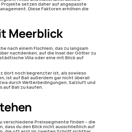
e Projekte setzen daher auf angepasste 
management. Diese Faktoren erhöhen die 
it Meerblick
che nach einem Fischlein, das zu langsam 
ber nachdenken, auf die Insel der Götter zu 
tädtische Villa oder eine mit Blick auf 
z dort noch begrenzter ist, als sowieso 
, ist auf Bali außerdem gar nicht überall 
etwa durch Wetterbedingungen, Salzluft und 
 auf Bali zu kaufen.
stehen
du verschiedene Preissegmente finden – die 
 dass du den Blick nicht ausschließlich auf 
 die oft erst im zweiten Schritt sichtbar 